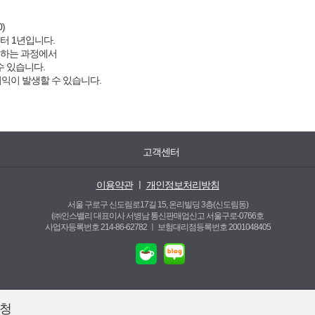
)
터 1년입니다.
결하는 과정에서
수 있습니다.
이익이 발생할 수 있습니다.
고객센터
이용약관
ㅣ
개인정보처리방침
서울 구로구 신도림로17길 15, 온리빌딩 3층(신도림동)
(㈜인스밸리 대표이사 서병남 통신판매업신고 서울구로-0766호
사업자등록번호 214-86-62782 ㅣ
보험대리점등록번호 2001048405
신청