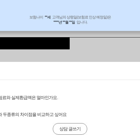
보험나이
**세
고객님의 상령일(보험료 인상 예정일)은
****년 **월 **일
입니다.
보험료와 실제환급액은 얼마인가요.
거와 두종류의 차이점을 비교하고 싶어요
상담 글쓰기