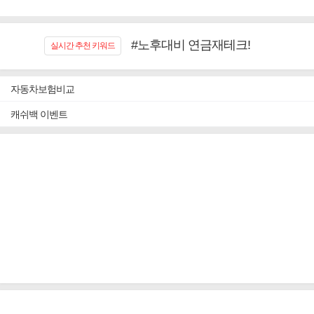
#노후대비 연금재테크!
실시간 추천 키워드
#우리집 화재, 도난대비
#추천골프보험
자동차보험비교
#바뀌기전에 4세대 가입
#무해지 건강보험
캐쉬백 이벤트
#교통사고대비 운전자보험
#어린이 종합보장
#임플란트, 치아치료보장