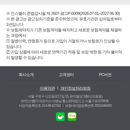
※ 인스밸리 준법감시필 제 2607-광고P-0009(2026.07.01~2027.06.30)
※ 본 광고는 광고심의기준을 준수하였으며, 유효기간은 심의일로부터
1년입니다.
※ 보험계약자가 기존 보험계약을 해지하고 새로운 보험계약을 체결하
는 과정에서
① 질병이력, 연령증가 등으로 가입이 거절되거나 보험료가 인상될 수
있습니다.
② 가입 상품에 따라 새로운 면책기간 적용 및 보장 제한 등 기타 불이익
이 발생할 수 있습니다.
회사소개
고객센터
PC버전
이용약관
ㅣ
개인정보처리방침
서울 구로구 신도림로17길 15, 온리빌딩 3층(신도림동)
(㈜인스밸리 대표이사 서병남 통신판매업신고 서울구로-0766호
사업자등록번호 214-86-62782 ㅣ
보험대리점등록번호 2001048405