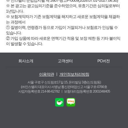
※ 인스밸리 준법감시필 제 2607-광고P-0009(2026.07.01~2027.06.30)
※ 본 광고는 광고심의기준을 준수하였으며, 유효기간은 심의일로부터
1년입니다.
※ 보험계약자가 기존 보험계약을 해지하고 새로운 보험계약을 체결하
는 과정에서
① 질병이력, 연령증가 등으로 가입이 거절되거나 보험료가 인상될 수
있습니다.
② 가입 상품에 따라 새로운 면책기간 적용 및 보장 제한 등 기타 불이익
이 발생할 수 있습니다.
회사소개
고객센터
PC버전
이용약관
ㅣ
개인정보처리방침
서울 구로구 신도림로17길 15, 온리빌딩 3층(신도림동)
(㈜인스밸리 대표이사 서병남 통신판매업신고 서울구로-0766호
사업자등록번호 214-86-62782 ㅣ
보험대리점등록번호 2001048405