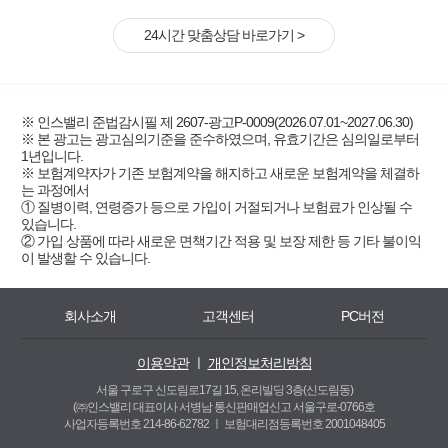
24시간 맞춤상담 바로가기 >
※ 인스밸리 준법감시필 제 2607-광고P-0009(2026.07.01~2027.06.30)
※ 본 광고는 광고심의기준을 준수하였으며, 유효기간은 심의일로부터
1년입니다.
※ 보험계약자가 기존 보험계약을 해지하고 새로운 보험계약을 체결하
는 과정에서
① 질병이력, 연령증가 등으로 가입이 거절되거나 보험료가 인상될 수
있습니다.
② 가입 상품에 따라 새로운 면책기간 적용 및 보장 제한 등 기타 불이익
이 발생할 수 있습니다.
회사소개
고객센터
PC버전
이용약관
ㅣ
개인정보처리방침
서울 구로구 신도림로17길 15, 온리빌딩 3층(신도림동)
(㈜인스밸리 대표이사 서병남 통신판매업신고 서울구로-0766호
사업자등록번호 214-86-62782 ㅣ
보험대리점등록번호 2001048405