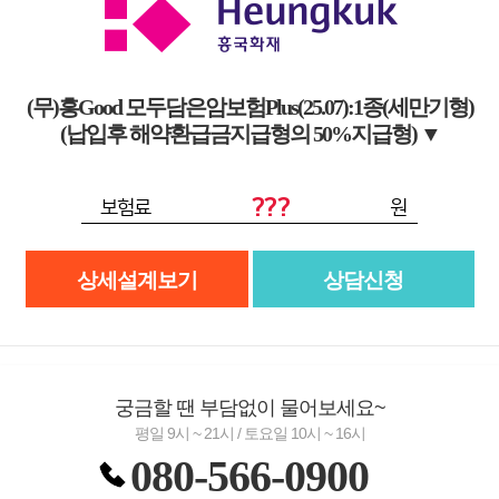
(무)흥Good 모두담은암보험Plus(25.07):1종(세만기형)
(납입후 해약환급금지급형의 50%지급형)
▼
???
보험료
원
상세설계보기
상담신청
궁금할 땐 부담없이 물어보세요~
평일 9시 ~ 21시 / 토요일 10시 ~ 16시
080-566-0900