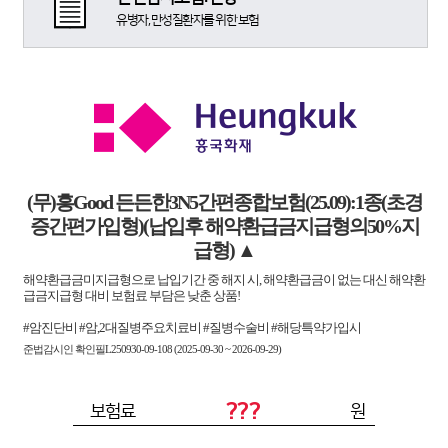
유병자, 만성질환자를 위한 보험
(무)흥Good 든든한3N5간편종합보험(25.09):1종(초경
증간편가입형)(납입후 해약환급금지급형의50%지
급형)
▲
해약환급금미지급형으로 납입기간 중 해지 시, 해약환급금이 없는 대신 해약환
급금지급형 대비 보험료 부담은 낮춘 상품!
#암진단비 #암,2대질병주요치료비 #질병수술비 #해당특약가입시
준법감시인 확인필L250930-09-108 (2025-09-30 ~ 2026-09-29)
???
보험료
원