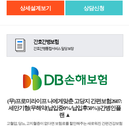
상세설계보기
상담신청
간호간병보험
간호간병통합서비스 일당 보장
(무)프로미라이프 나에게맞춘 고당지 간편보험2607:
세만기형(무해약(납입중0%/납입후50%))간병인플
랜
▲
고혈압, 당뇨, 고지혈증이 없다면 보험료를 할인해주는 새로워진 간편건강보험