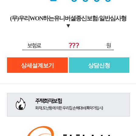
(무)우리WON하는유니버셜종신보험:일반심사형
▼
???
보험료
원
상세설계보기
상담신청
주택화재보험
화재, 도난등에 의한 우리집 손해대비(특약가입시)