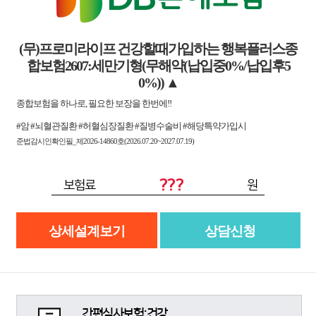
(무)프로미라이프 건강할때가입하는 행복플러스종
합보험2607:세만기형(무해약(납입중0%/납입후5
0%))
▲
종합보험을 하나로, 필요한 보장을 한번에!!
#암 #뇌혈관질환 #허혈심장질환 #질병수술비 #해당특약가입시
준법감시인확인필_제2026-14860호(2026.07.20~2027.07.19)
???
보험료
원
상세설계보기
상담신청
간편심사보험:건강